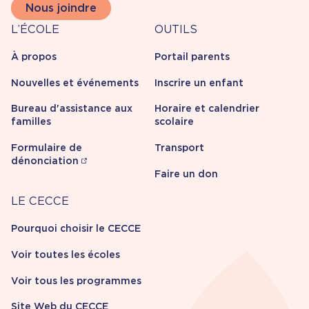
Nous joindre
À
Outils
L’ÉCOLE
OUTILS
propos
À propos
Portail parents
Nouvelles et événements
Inscrire un enfant
Bureau d'assistance aux
Horaire et calendrier
familles
scolaire
Formulaire de
Transport
dénonciation
Faire un don
Carrière
LE CECCE
Pourquoi choisir le CECCE
Voir toutes les écoles
Voir tous les programmes
Site Web du CECCE