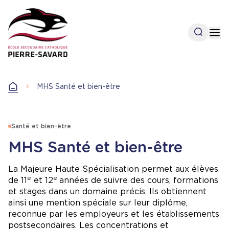
Aller
au
contenu
Open se
Op
principal
Accueil
MHS Santé et bien-être
Accueil
Santé et bien-être
MHS Santé et bien-être
La Majeure Haute Spécialisation permet aux élèves
e
e
de 11
et 12
années de suivre des cours, formations
et stages dans un domaine précis. Ils obtiennent
ainsi une mention spéciale sur leur diplôme,
reconnue par les employeurs et les établissements
postsecondaires. Les concentrations et