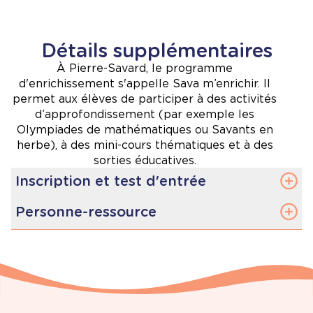
Détails supplémentaires
À Pierre-Savard, le programme
d'enrichissement s'appelle Sava m’enrichir. Il
permet aux élèves de participer à des activités
d’approfondissement (par exemple les
Olympiades de mathématiques ou Savants en
herbe), à des mini-cours thématiques et à des
sorties éducatives.
Inscription et test d'entrée
Les détails sur l’inscription et les tests
Personne-ressource
d’entrée se retrouvent sur
la page
Enrichissement
Cristina Shadeed, conseillère en orientation
.
:
gervaje
[at]
ecolecatholique.ca
(
shadecr[at]ecolecatholique[dot]ca
)
.