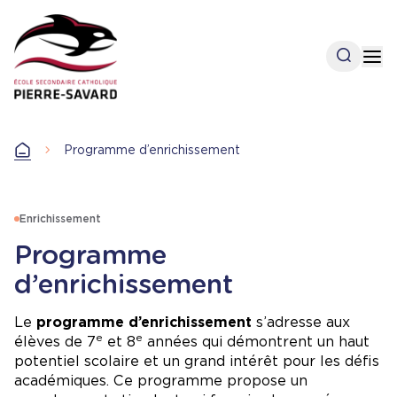
Aller
au
contenu
Open se
Op
principal
Accueil
Programme d’enrichissement
Accueil
Enrichissement
Programme
d’enrichissement
Le
programme d’enrichissement
s’adresse aux
e
e
élèves de 7
et 8
années qui démontrent un haut
potentiel scolaire et un grand intérêt pour les défis
académiques. Ce programme propose un