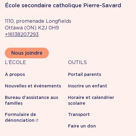
École secondaire catholique Pierre-Savard
1110, promenade Longfields
Ottawa (ON) K2J 0H9
+16138207293
Nous joindre
À
Outils
L’ÉCOLE
OUTILS
propos
À propos
Portail parents
Nouvelles et événements
Inscrire un enfant
Bureau d'assistance aux
Horaire et calendrier
familles
scolaire
Formulaire de
Transport
dénonciation
Faire un don